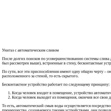
Унитаз с автоматическим сливом
После долгих поисков по усовершенствованию системы слива 
был рассмотрен выше), встроенные в стену, бесконтактные уст
По сути, все эти приспособления имеют одну общую черту – он
расположенного за стеной, то есть скрытого.
Бесконтактное устройство работает по следующему принципу:
Когда человек входит в помещение, устройство автоматич
Когда человек выходит из помещения, окончив все свои де
То есть, автоматический смыв воды осуществляется посредств
преимущества, создаваемого такими устройствами, они позвол