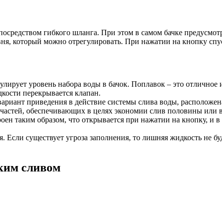
посредством гибкого шланга. При этом в самом бачке предусмотр
вня, который можно отрегулировать. При нажатии на кнопку спуска
улирует уровень набора воды в бачок. Поплавок – это отличное 
кости перекрывается клапан.
ариант приведения в действие системы слива воды, расположена
 частей, обеспечивающих в целях экономии слив половины или в
роен таким образом, что открывается при нажатии на кнопку, и 
. Если существует угроза заполнения, то лишняя жидкость не буд
ким сливом