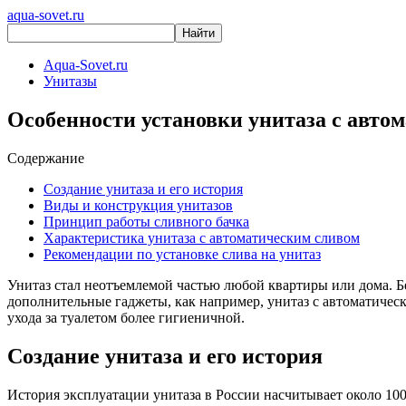
aqua-sovet.ru
Aqua-Sovet.ru
Унитазы
Особенности установки унитаза с авто
Содержание
Создание унитаза и его история
Виды и конструкция унитазов
Принцип работы сливного бачка
Характеристика унитаза с автоматическим сливом
Рекомендации по установке слива на унитаз
Унитаз стал неотъемлемой частью любой квартиры или дома. Б
дополнительные гаджеты, как например, унитаз с автоматичес
ухода за туалетом более гигиеничной.
Создание унитаза и его история
История эксплуатации унитаза в России насчитывает около 10