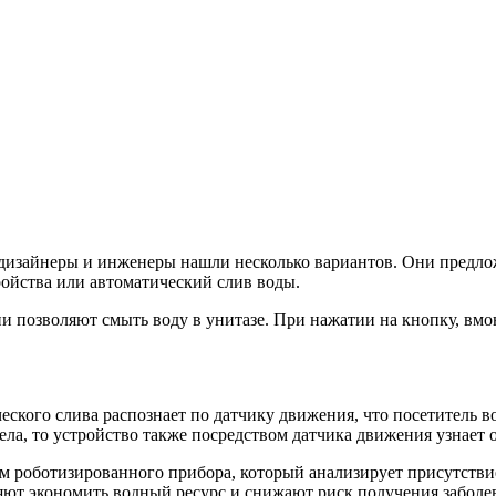
дизайнеры и инженеры нашли несколько вариантов. Они предло
ройства или автоматический слив воды.
и позволяют смыть воду в унитазе. При нажатии на кнопку, вмон
еского слива распознает по датчику движения, что посетитель 
ла, то устройство также посредством датчика движения узнает о
ом роботизированного прибора, который анализирует присутстви
яют экономить водный ресурс и снижают риск получения заболев