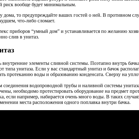
ой риск вообще будет минимальным.
у дома, то предупреждайте ваших гостей о ней. В противном случ
худшем, что-либо сломает.
плекс приборов “умный дом” и устанавливается по желанию хозя
нно слив в унитаз.
итаз
ь внутренние элементы сливной системы. Поэтапно внутрь бачк
от типа унитаза. Если у вас стандартный унитаз и бачок распола
ть протеканию воды и образованию конденсата. Сверху на уплот
м соединения водопроводной трубы и наливной системы унитаз
нчены, необходимо протестировать оборудование на предмет прот
а, если например, набирается очень много воды. В таких случа
менении места расположения одного поплавка внутри бачка.