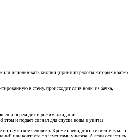
жили использовать кнопки (принцип работы которых кратко
тированную в стену, происходит слив воды из бачка,
вошел и переходит в режим ожидания.
б этом и подает сигнал для спуска воды в унитаз.
е и отсутствие человека. Кроме очевидного гигиенического
аний при контакте с элементами унитаза. А если оснастить