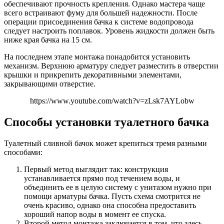
обеспечивают прочность крепления. Однако мастера чаще
всего встраивают фуму для большей надежности. После
операции присоединения бачка к системе водопровода
следует настроить поплавок. Уровень жидкости должен быть
ниже края бачка на 15 см.
На последнем этапе монтажа понадобится установить
механизм. Верхнюю арматуру следует разместить в отверстии
крышки и прикрепить декоративными элементами,
закрывающими отверстие.
https://www.youtube.com/watch?v=zLsk7AYLobw
Способы установки туалетного бачка
Туалетный сливной бачок может крепиться тремя разными
способами:
Первый метод выглядит так: конструкция
устанавливается прямо под течением воды, и
объединить ее в целую систему с унитазом нужно при
помощи арматуры бачка. Пусть схема смотрится не
очень красиво, однако она способна предоставить
хороший напор воды в момент ее спуска.
Второй метод монтажа заключается в том, что здесь