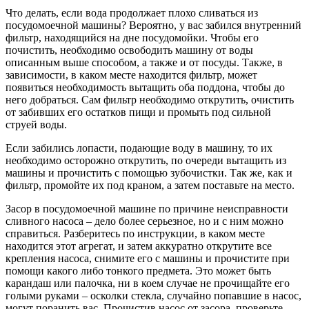
Что делать, если вода продолжает плохо сливаться из
посудомоечной машины? Вероятно, у вас забился внутренний
фильтр, находящийся на дне посудомойки. Чтобы его
почистить, необходимо освободить машину от воды
описанным выше способом, а также и от посуды. Также, в
зависимости, в каком месте находится фильтр, может
появиться необходимость вытащить оба поддона, чтобы до
него добраться. Сам фильтр необходимо открутить, очистить
от забивших его остатков пищи и промыть под сильной
струей воды.
Если забились лопасти, подающие воду в машину, то их
необходимо осторожно открутить, по очереди вытащить из
машины и прочистить с помощью зубочистки. Так же, как и
фильтр, промойте их под краном, а затем поставьте на место.
Засор в посудомоечной машине по причине неисправности
сливного насоса – дело более серьезное, но и с ним можно
справиться. Разберитесь по инструкции, в каком месте
находится этот агрегат, и затем аккуратно открутите все
крепления насоса, снимите его с машины и прочистите при
помощи какого либо тонкого предмета. Это может быть
карандаш или палочка, ни в коем случае не прочищайте его
голыми руками – осколки стекла, случайно попавшие в насос,
могут поранить вас. Прочистив насос от засора, проверьте