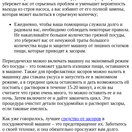
убережет вас от серьезных проблем и уменьшит вероятность
выхода из строя насоса, а вас избавит от его полной замены,
которая может вылиться в серьезную копеечку;
Ежедневно, чтобы ваша помощница служила долго и
радовала вас, необходимо соблюдать некоторые правила.
Не накапливайте большое количество грязной посуды,
это убережет вас от ненужной траты большого
количества воды и защитит машину от лишних остатков
пищи, которые приводят к засорам.
Периодически можно включать машину на экономный режим
без посуды – это поможет удалить излишки пищи, оставшиеся
в машине. Также для профилактики засоров можно налить в
машинку два стакана уксуса и запустить ее в экономном
режиме, а в середине цикла остановить и дать возможность ей
постоять с раствором в течение 15-20 минут, а если вы
считаете что грязи очень много, то можно оставить ее и на
ночь. Затем включите ее и дайте закончить цикл. Эта
процедура очистит детали посудомойки и растворит засоры,
если таковые имелись.
Как уже говорилось, лучшее
средство от засоров
в
посудомоечной машине – это предотвращение их. Заботьтесь
о своей технике, и она обязательно прослужит вам долго.