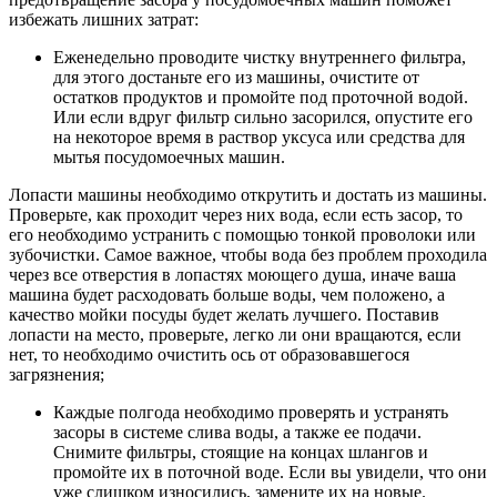
избежать лишних затрат:
Еженедельно проводите чистку внутреннего фильтра,
для этого достаньте его из машины, очистите от
остатков продуктов и промойте под проточной водой.
Или если вдруг фильтр сильно засорился, опустите его
на некоторое время в раствор уксуса или средства для
мытья посудомоечных машин.
Лопасти машины необходимо открутить и достать из машины.
Проверьте, как проходит через них вода, если есть засор, то
его необходимо устранить с помощью тонкой проволоки или
зубочистки. Самое важное, чтобы вода без проблем проходила
через все отверстия в лопастях моющего душа, иначе ваша
машина будет расходовать больше воды, чем положено, а
качество мойки посуды будет желать лучшего. Поставив
лопасти на место, проверьте, легко ли они вращаются, если
нет, то необходимо очистить ось от образовавшегося
загрязнения;
Каждые полгода необходимо проверять и устранять
засоры в системе слива воды, а также ее подачи.
Снимите фильтры, стоящие на концах шлангов и
промойте их в поточной воде. Если вы увидели, что они
уже слишком износились, замените их на новые.