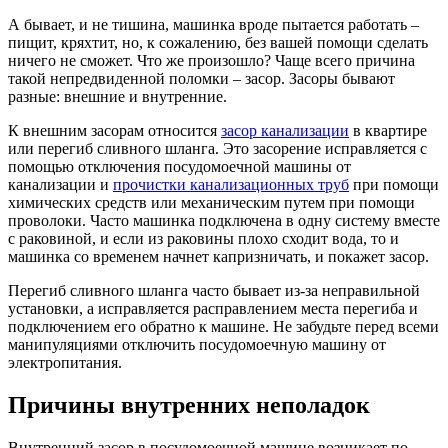
А бывает, и не тишина, машинка вроде пытается работать –
пищит, кряхтит, но, к сожалению, без вашей помощи сделать
ничего не сможет. Что же произошло? Чаще всего причина
такой непредвиденной поломки – засор. Засоры бывают
разные: внешние и внутренние.
К внешним засорам относится
засор канализации
в квартире
или перегиб сливного шланга. Это засорение исправляется с
помощью отключения посудомоечной машины от
канализации и
прочистки канализационных труб
при помощи
химических средств или механическим путем при помощи
проволоки. Часто машинка подключена в одну систему вместе
с раковиной, и если из раковины плохо сходит вода, то и
машинка со временем начнет капризничать, и покажет засор.
Перегиб сливного шланга часто бывает из-за неправильной
установки, а исправляется расправлением места перегиба и
подключением его обратно к машине. Не забудьте перед всеми
манипуляциями отключить посудомоечную машину от
электропитания.
Причины внутренних неполадок
Внутренний засор в посудомоечной машине возникает по