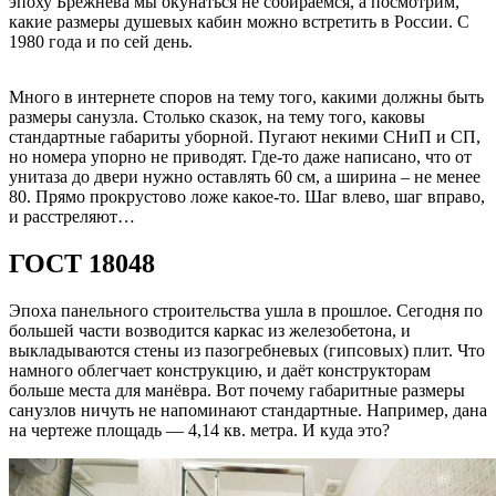
эпоху Брежнева мы окунаться не собираемся, а посмотрим,
какие размеры душевых кабин можно встретить в России. С
1980 года и по сей день.
Много в интернете споров на тему того, какими должны быть
размеры санузла. Столько сказок, на тему того, каковы
стандартные габариты уборной. Пугают некими СНиП и СП,
но номера упорно не приводят. Где-то даже написано, что от
унитаза до двери нужно оставлять 60 см, а ширина – не менее
80. Прямо прокрустово ложе какое-то. Шаг влево, шаг вправо,
и расстреляют…
ГОСТ 18048
Эпоха панельного строительства ушла в прошлое. Сегодня по
большей части возводится каркас из железобетона, и
выкладываются стены из пазогребневых (гипсовых) плит. Что
намного облегчает конструкцию, и даёт конструкторам
больше места для манёвра. Вот почему габаритные размеры
санузлов ничуть не напоминают стандартные. Например, дана
на чертеже площадь — 4,14 кв. метра. И куда это?