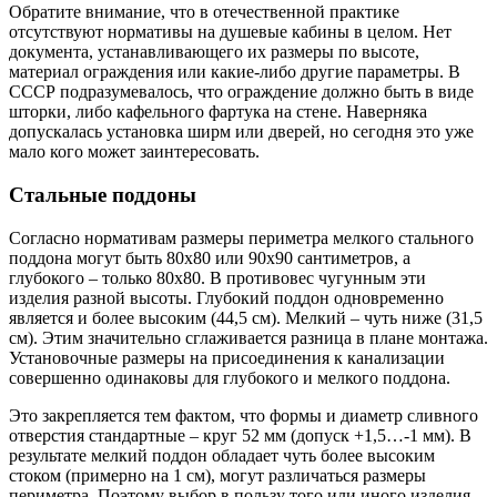
Обратите внимание, что в отечественной практике
отсутствуют нормативы на душевые кабины в целом. Нет
документа, устанавливающего их размеры по высоте,
материал ограждения или какие-либо другие параметры. В
СССР подразумевалось, что ограждение должно быть в виде
шторки, либо кафельного фартука на стене. Наверняка
допускалась установка ширм или дверей, но сегодня это уже
мало кого может заинтересовать.
Стальные поддоны
Согласно нормативам размеры периметра мелкого стального
поддона могут быть 80х80 или 90х90 сантиметров, а
глубокого – только 80х80. В противовес чугунным эти
изделия разной высоты. Глубокий поддон одновременно
является и более высоким (44,5 см). Мелкий – чуть ниже (31,5
см). Этим значительно сглаживается разница в плане монтажа.
Установочные размеры на присоединения к канализации
совершенно одинаковы для глубокого и мелкого поддона.
Это закрепляется тем фактом, что формы и диаметр сливного
отверстия стандартные – круг 52 мм (допуск +1,5…-1 мм). В
результате мелкий поддон обладает чуть более высоким
стоком (примерно на 1 см), могут различаться размеры
периметра. Поэтому выбор в пользу того или иного изделия