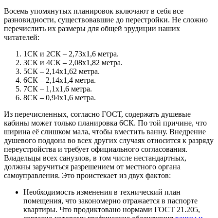
Восемь упомянутых планировок включают в себя все
разновидности, существовавшие до перестройки. Не сложно
перечислить их размеры для общей эрудиции наших
читателей:
1СК и 2СК – 2,73х1,6 метра.
3СК и 4СК – 2,08х1,82 метра.
5СК – 2,14х1,62 метра.
6СК – 2,14х1,4 метра.
7СК – 1,1х1,6 метра.
8СК – 0,94х1,6 метра.
Из перечисленных, согласно ГОСТ, содержать душевые
кабины может только планировка 6СК. По той причине, что
ширина её слишком мала, чтобы вместить ванну. Внедрение
душевого поддона во всех других случаях относится к разряду
переустройства и требует официального согласования.
Владельцы всех санузлов, в том числе нестандартных,
должны заручиться разрешением от местного органа
самоуправления. Это проистекает из двух фактов:
Необходимость изменения в технический план
помещения, что закономерно отражается в паспорте
квартиры. Что продиктовано нормами ГОСТ 21.205,