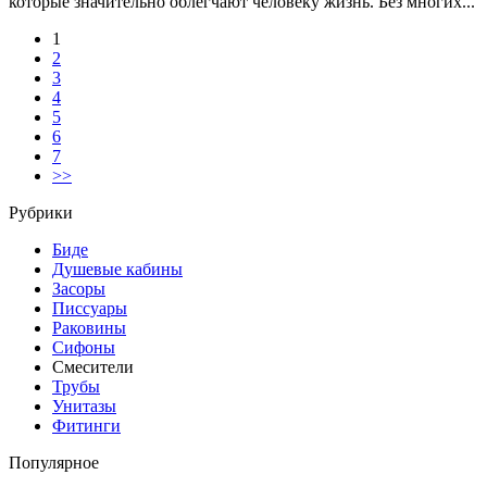
которые значительно облегчают человеку жизнь. Без многих...
1
2
3
4
5
6
7
>>
Рубрики
Биде
Душевые кабины
Засоры
Писсуары
Раковины
Сифоны
Смесители
Трубы
Унитазы
Фитинги
Популярное