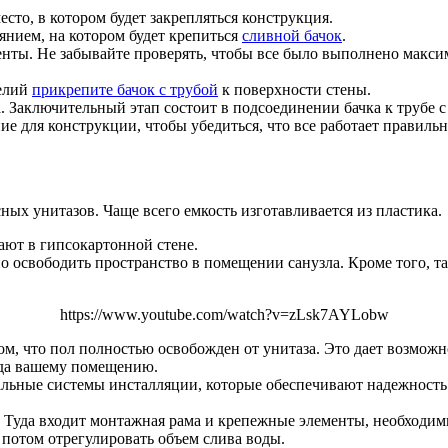
есто, в котором будет закрепляться конструкция.
оянием, на котором будет крепиться
сливной бачок
.
менты. Не забывайте проверять, чтобы все было выполнено макси
елий
прикрепите бачок с трубой
к поверхности стены.
. Заключительный этап состоит в подсоединении бачка к трубе 
 для конструкции, чтобы убедиться, что все работает правильно
ных унитазов. Чаще всего емкость изготавливается из пластика.
ают в гипсокартонной стене.
о освободить пространство в помещении санузла. Кроме того, та
https://www.youtube.com/watch?v=zLsk7AYLobw
м, что пол полностью освобожден от унитаза. Это дает возможн
ида вашему помещению.
альные системы инсталляции, которые обеспечивают надежность
. Туда входит монтажная рама и крепежные элементы, необходим
 потом отрегулировать объем слива воды.