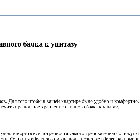
вного бачка к унитазу
ов. Для того чтобы в вашей квартире было удобно и комфортно,
ечить правильное крепление сливного бачка к унитазу.
 удовлетворить все потребности самого требовательного покупа
йств. Функция обратного смыва воды позволяет более равномерн