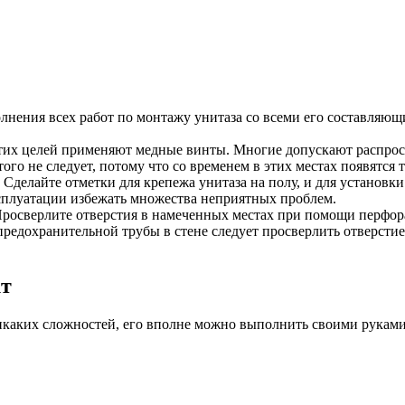
олнения всех работ по монтажу унитаза со всеми его составляю
я этих целей применяют медные винты. Многие допускают расп
ого не следует, потому что со временем в этих местах появятся
 Сделайте отметки для крепежа унитаза на полу, и для установки 
сплуатации избежать множества неприятных проблем.
Просверлите отверстия в намеченных местах при помощи перфорат
 предохранительной трубы в стене следует просверлить отверст
кт
никаких сложностей, его вполне можно выполнить своими руками