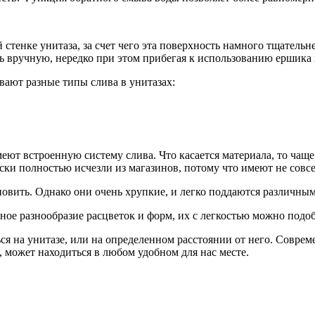
стенке унитаза, за счет чего эта поверхность намного тщательн
ь вручную, нередко при этом прибегая к использованию ершика
вают разные типы слива в унитазах:
ют встроенную систему слива. Что касается материала, то чаще 
ски полностью исчезли из магазинов, потому что имеют не сов
ановить. Однако они очень хрупкие, и легко поддаются различны
ое разнообразие расцветок и форм, их с легкостью можно подо
ься на унитазе, или на определенном расстоянии от него. Совр
, может находиться в любом удобном для нас месте.