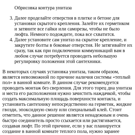
Обрисовка контура унитаза
Далее проделайте отверстия в плитке и бетоне для
установки скрытого крепления. Залейте их герметиком
и затяните все гайки или саморезы, чтобы не было
люфта. Немного подождите, пока все схватится.
Далее установите сам унитаз на скрытое крепление, и
закрутите болты в боковые отверстия. Не затягивайте их
сразу, так как при подключении коммуникаций вам в
любом случае потребуется проводить небольшую
регулировку положения этой сантехники.
В некоторых случаях установка унитаза, таким образом,
является невозможной по причине наличия системы «теплый
пол» в ванной комнате. В данном случае рекомендуется
проводить монтаж без сверления. Для этого торец дна унитаза
и места его расположения нужно зачистить наждачкой, чтобы
создать максимальную площадь поверхности контакта, и
установить сантехнику непосредственно на герметик, жидкие
гвозди, эпоксидную смолу или специальный клей. Стоит
отметить, что данное решение является ненадежным и очень
быстро соединитель просто ссыхается или растягивается,
создавая люфт. По этой причине, если у вас планируется
создание в ванной комнате теплого пола, нужно заранее