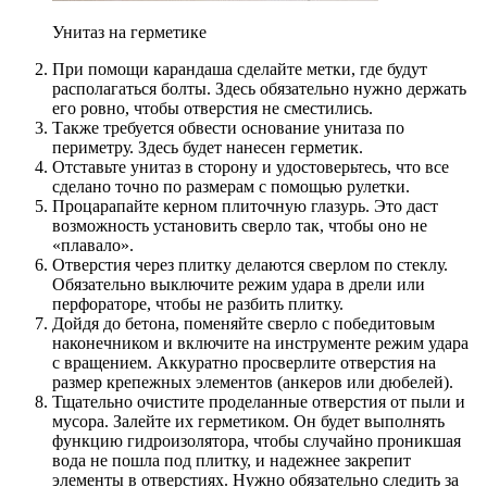
Унитаз на герметике
При помощи карандаша сделайте метки, где будут
располагаться болты. Здесь обязательно нужно держать
его ровно, чтобы отверстия не сместились.
Также требуется обвести основание унитаза по
периметру. Здесь будет нанесен герметик.
Отставьте унитаз в сторону и удостоверьтесь, что все
сделано точно по размерам с помощью рулетки.
Процарапайте керном плиточную глазурь. Это даст
возможность установить сверло так, чтобы оно не
«плавало».
Отверстия через плитку делаются сверлом по стеклу.
Обязательно выключите режим удара в дрели или
перфораторе, чтобы не разбить плитку.
Дойдя до бетона, поменяйте сверло с победитовым
наконечником и включите на инструменте режим удара
с вращением. Аккуратно просверлите отверстия на
размер крепежных элементов (анкеров или дюбелей).
Тщательно очистите проделанные отверстия от пыли и
мусора. Залейте их герметиком. Он будет выполнять
функцию гидроизолятора, чтобы случайно проникшая
вода не пошла под плитку, и надежнее закрепит
элементы в отверстиях. Нужно обязательно следить за