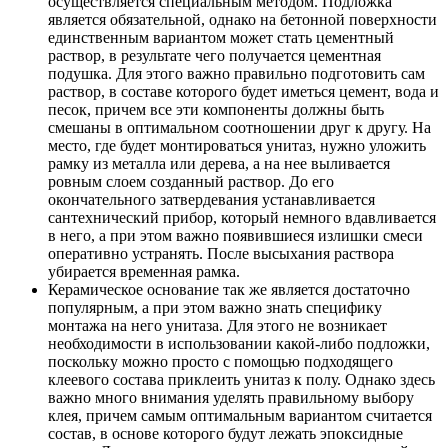
осуществляется специальным методом. Подложка
является обязательной, однако на бетонной поверхности
единственным вариантом может стать цементный
раствор, в результате чего получается цементная
подушка. Для этого важно правильно подготовить сам
раствор, в составе которого будет иметься цемент, вода и
песок, причем все эти компоненты должны быть
смешаны в оптимальном соотношении друг к другу. На
место, где будет монтироваться унитаз, нужно уложить
рамку из металла или дерева, а на нее выливается
ровным слоем созданный раствор. До его
окончательного затвердевания устанавливается
сантехнический прибор, который немного вдавливается
в него, а при этом важно появившиеся излишки смеси
оперативно устранять. После высыхания раствора
убирается временная рамка.
Керамическое основание так же является достаточно
популярным, а при этом важно знать специфику
монтажа на него унитаза. Для этого не возникает
необходимости в использовании какой-либо подложки,
поскольку можно просто с помощью подходящего
клеевого состава приклеить унитаз к полу. Однако здесь
важно много внимания уделять правильному выбору
клея, причем самым оптимальным вариантом считается
состав, в основе которого будут лежать эпоксидные