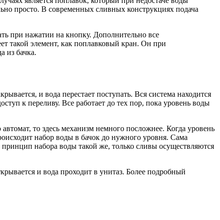
лучаях является поплавок, который при недостаче воды
ельно просто. В современных сливных конструкциях подача
ать при нажатии на кнопку. Дополнительно все
ет такой элемент, как поплавковый кран. Он при
а из бачка.
крывается, и вода перестает поступать. Вся система находится
оступ к переливу. Все работает до тех пор, пока уровень воды
о автомат, то здесь механизм немного посложнее. Когда уровень
оисходит набор воды в бачок до нужного уровня. Сама
ь принцип набора воды такой же, только сливы осуществляются
ткрывается и вода проходит в унитаз. Более подробный