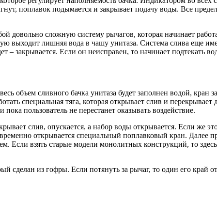
которое регулирует наполняемость бачка. Индикатором во всех с
тигнут, поплавок подымается и закрывает подачу воды. Все пред
бой довольно сложную систему рычагов, которая начинает работ
рую выходит лишняя вода в чашу унитаза. Система слива еще име
ет – закрывается. Если он неисправен, то начинает подтекать вод
есь объем сливного бачка унитаза будет заполнен водой, кран за
отать специальная тяга, которая открывает слив и перекрывает д
и пока пользователь не перестанет оказывать воздействие.
рывает слив, опускается, а набор воды открывается. Если же эт
овременно открывается специальный поплавковый кран. Далее пр
лем. Если взять старые модели монолитных конструкций, то здес
ый сделан из гофры. Если потянуть за рычаг, то один его край о