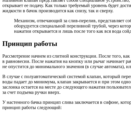
Наливной клапан представляет собой специальное устройство, 
открывает ее подачу. Как только требуемый уровень будет дос
жидкости в бачок производится как снизу, так и сверху.
Механизм, отвечающий за слив-перелив, представляет со
оборудуется специальной переливной трубой, через кото
нажатии открывается и лишь после того как вся вода сойд
Принцип работы
Рассмотрение начнем из слитной конструкции. После того, как в
в равновесии. После нажатия на кнопку или рычаг начинает раб
не опустится до минимального значения (в случае автомата), ил
В случае с полуавтоматической системой клапан, который перек
воды падает до минимума, клапан закрывается и при этом одн
заслонка остается на месте до следующего нажатия пользовате
за счет подъема ручки вверх.
У настенного бачка принцип слива заключается в сифоне, котор
принцип работы следующий: