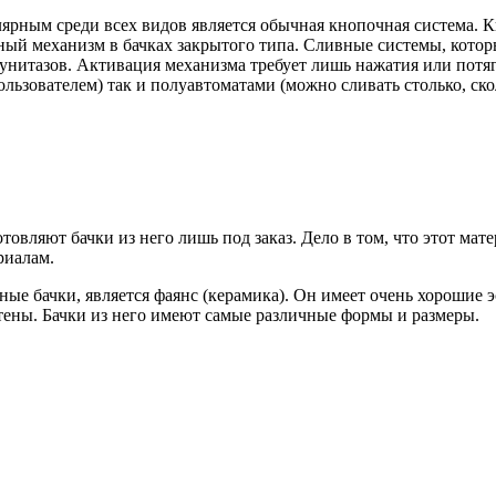
рным среди всех видов является обычная кнопочная система. К
ный механизм в бачках закрытого типа. Сливные системы, кото
 унитазов. Активация механизма требует лишь нажатия или потяг
льзователем) так и полуавтоматами (можно сливать столько, ско
отовляют бачки из него лишь под заказ. Дело в том, что этот ма
риалам.
е бачки, является фаянс (керамика). Он имеет очень хорошие э
стены. Бачки из него имеют самые различные формы и размеры.