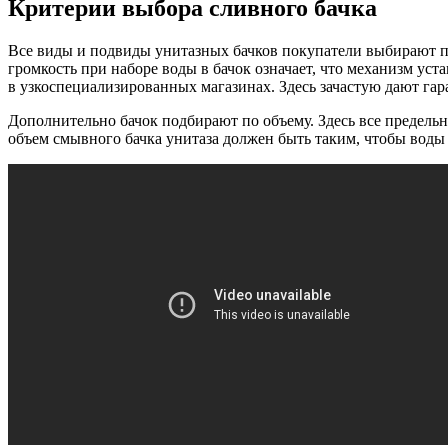
Критерии выбора сливного бачка
Все виды и подвиды унитазных бачков покупатели выбирают п
громкость при наборе воды в бачок означает, что механизм ус
в узкоспециализированных магазинах. Здесь зачастую дают гара
Дополнительно бачок подбирают по объему. Здесь все предельно
объем смывного бачка унитаза должен быть таким, чтобы воды