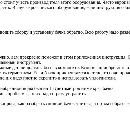
то стоит учесть производителя этого оборудования. Часто европ
вать. В случае российского оборудования, если инструкция соб
водить сборку и установку бачка обратно. Всю работу надо разд
сложно, вам прекрасно поможет в этом приложенная инструкция. 
иальный инструмент.
ежные детали должны быть в комплекте. Если вы приобретаете их
ть герметиком. Если бачок прикрепляется к стене, то надо проде
инения надо плотно скрепить и использовать уплотнители.
 набранной воды был на 15 сантиметров ниже края бачка.
сь проблемы, то их надо стразу устранить.
роса, как разобрать сливной бачок унитаза, а потом собрать ег