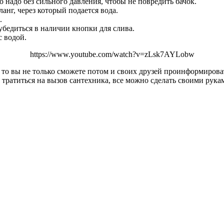
 надо без сильного давления, чтобы не повредить бачок.
нг, через который подается вода.
.
убедиться в наличии кнопки для слива.
с водой.
https://www.youtube.com/watch?v=zLsk7AYLobw
 то вы не только сможете потом и своих друзей проинформировать
 тратиться на вызов сантехника, все можно сделать своими рука