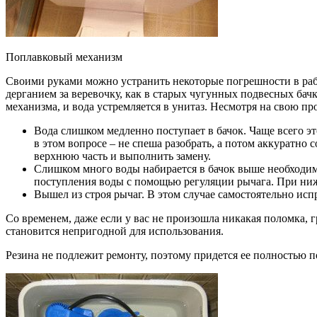
Поплавковый механизм
Своими руками можно устранить некоторые погрешности в рабо
дерганием за веревочку, как в старых чугунных подвесных бач
механизма, и вода устремляется в унитаз. Несмотря на свою про
Вода слишком медленно поступает в бачок. Чаще всего это
в этом вопросе – не спеша разобрать, а потом аккуратно
верхнюю часть и выполнить замену.
Слишком много воды набирается в бачок выше необходимог
поступления воды с помощью регуляции рычага. При нижн
Вышел из строя рычаг. В этом случае самостоятельно исп
Со временем, даже если у вас не произошла никакая поломка, г
становится непригодной для использования.
Резина не подлежит ремонту, поэтому придется ее полностью по