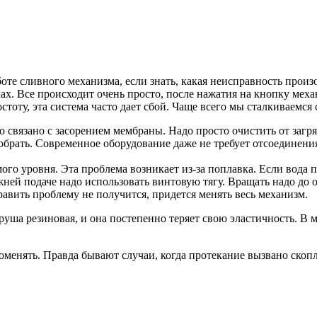
те сливного механизма, если знать, какая неисправность произ
ках. Все происходит очень просто, после нажатия на кнопку ме
стоту, эта система часто дает сбой. Чаще всего мы сталкиваемся
 связано с засорением мембраны. Надо просто очистить от загря
 собрать. Современное оборудование даже не требует отсоединени
о уровня. Эта проблема возникает из-за поплавка. Если вода по
ей подаче надо использовать винтовую тягу. Вращать надо до оп
равить проблему не получится, придется менять весь механизм.
руша резиновая, и она постепенно теряет свою эластичность. В м
менять. Правда бывают случаи, когда протекание вызвано скоплен