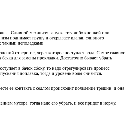
ошла. Сливной механизм запускается либо кнопкой или
ханизм поднимает грушу и открывает клапан сливного
 с такими неполадками:
знений отверстие, через которое поступает вода. Самое главное
я бачка для замены прокладки. Достаточно бывает убрать
ступает в бачок сбоку, то надо отрегулировать процесс
ускания поплавка, тогда и уровень воды снизится.
есте ее контакта с седлом происходит появление трещин, и она
ием мусора, тогда надо его убрать, и все придет в норму.