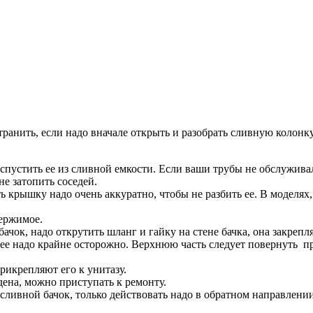
транить, если надо вначале открыть и разобрать сливную колонку
спустить ее из сливной емкости. Если ваши трубы не обслуживал
не затопить соседей.
 крышку надо очень аккуратно, чтобы не разбить ее. В моделях, 
держимое.
ачок, надо открутить шланг и гайку на стене бачка, она закреп
ее надо крайне осторожно. Верхнюю часть следует повернуть пр
рикрепляют его к унитазу.
дена, можно приступать к ремонту.
сливной бачок, только действовать надо в обратном направлении