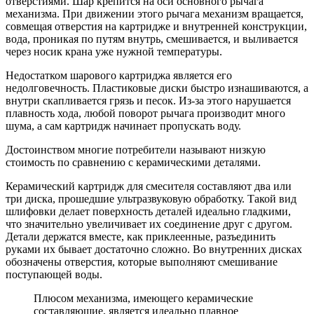
отверстиями. Шар крепится на оси основного рычага
механизма. При движении этого рычага механизм вращается,
совмещая отверстия на картридже и внутренней конструкции,
вода, проникая по путям внутрь, смешивается, и выливается
через носик крана уже нужной температуры.
Недостатком шарового картриджа является его
недолговечность. Пластиковые диски быстро изнашиваются, а
внутри скапливается грязь и песок. Из-за этого нарушается
плавность хода, любой поворот рычага производит много
шума, а сам картридж начинает пропускать воду.
Достоинством многие потребители называют низкую
стоимость по сравнению с керамическими деталями.
Керамический картридж для смесителя составляют два или
три диска, прошедшие ультразвуковую обработку. Такой вид
шлифовки делает поверхность деталей идеально гладкими,
что значительно увеличивает их соединение друг с другом.
Детали держатся вместе, как приклеенные, разъединить
руками их бывает достаточно сложно. Во внутренних дисках
обозначены отверстия, которые выполняют смешивание
поступающей воды.
Плюсом механизма, имеющего керамические
составляющие, является идеально плавное