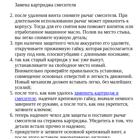
Замена картриджа смесителя
после удаления винта снимите рычаг смесителя. При
длительном использовании рычаг может прикипеть к
корпусу. Тогда для его снятия вам поможет кипяток или
отработанное машинное масло. Полив на место стыка,
вы легко снимите нужную деталь;
при наличии защитного чехла аккуратно его удаляете,
откручиваете прижимную гайку, которая располагается
сразу под ним, плоскогубцами с длинными носиками;
так как старый картридж у вас уже вынут,
устанавливаете на свободное место новый.
Внимательно проверяйте правильность установки,
совмещение основных отверстий и легкость движений.
Новый механизм должен вставать легко, без малейших
усилий;
после того, как вам удалось
заменить картридж в
смесителе
, наденьте крепежную гайку, вначале немного
заверните ее руками, а после того, как она укрепится,
затяните ключом;
теперь наденьте чехол для защиты и поставьте рычаг
смесителя на стержень картриджа. Убедитесь в том, что
детали встали прочно и надежно;
прикрутите и затяните основной крепежный винт, а
после этого вставьте декоративную заглушку.