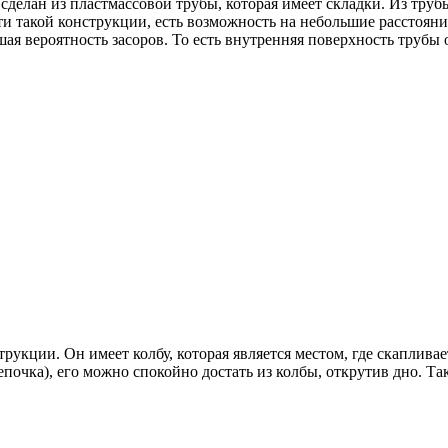
делан из пластмассовой трубы, которая имеет складки. Из труб
ти такой конструкции, есть возможность на небольшие расстоян
ая вероятность засоров. То есть внутренняя поверхность трубы
ции. Он имеет колбу, которая является местом, где скапливаетс
цепочка), его можно спокойно достать из колбы, открутив дно. Т