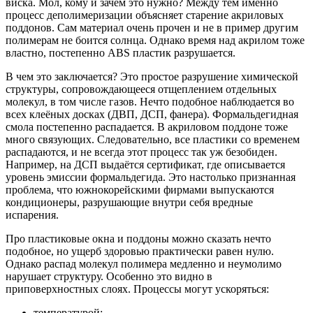
виска. Мол, кому и зачем это нужно? Между тем именно
процесс деполимеризации объясняет старение акриловых
поддонов. Сам материал очень прочен и не в пример другим
полимерам не боится солнца. Однако время над акрилом тоже
властно, постепенно ABS пластик разрушается.
В чем это заключается? Это простое разрушение химической
структуры, сопровождающееся отщеплением отдельных
молекул, в том числе газов. Нечто подобное наблюдается во
всех клеёных досках (ДВП, ДСП, фанера). Формальдегидная
смола постепенно распадается. В акриловом поддоне тоже
много связующих. Следовательно, все пластики со временем
распадаются, и не всегда этот процесс так уж безобиден.
Например, на ДСП выдаётся сертификат, где описывается
уровень эмиссии формальдегида. Это настолько признанная
проблема, что южнокорейскими фирмами выпускаются
кондиционеры, разрушающие внутри себя вредные
испарения.
Про пластиковые окна и поддоны можно сказать нечто
подобное, но ущерб здоровью практически равен нулю.
Однако распад молекул полимера медленно и неумолимо
нарушает структуру. Особенно это видно в
приповерхностных слоях. Процессы могут ускоряться:
температурой;