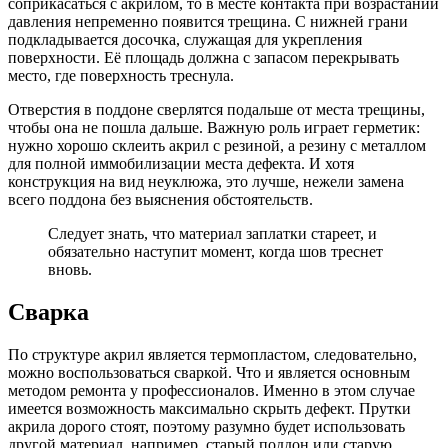
соприкасаться с акрилом, то в месте контакта при возрастании
давления непременно появится трещина. С нижней грани
подкладывается досочка, служащая для укрепления
поверхности. Её площадь должна с запасом перекрывать
место, где поверхность треснула.
Отверстия в поддоне сверлятся подальше от места трещины,
чтобы она не пошла дальше. Важную роль играет герметик:
нужно хорошо склеить акрил с резиной, а резину с металлом
для полной иммобилизации места дефекта. И хотя
конструкция на вид неуклюжа, это лучше, нежели замена
всего поддона без выяснения обстоятельств.
Следует знать, что материал заплатки стареет, и
обязательно наступит момент, когда шов треснет
вновь.
Сварка
По структуре акрил является термопластом, следовательно,
можно воспользоваться сваркой. Что и является основным
методом ремонта у профессионалов. Именно в этом случае
имеется возможность максимально скрыть дефект. Прутки
акрила дорого стоят, поэтому разумно будет использовать
другой материал, например, старый поддон или старую