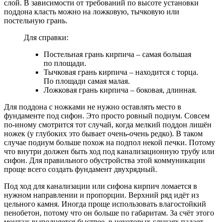
слой. В зависимости от требований по высоте установки
поддона класть можно на ложковую, тычковую или
постельную грань.
Для справки:
Постельная грань кирпича – самая большая
по площади.
Тычковая грань кирпича – находится с торца.
По площади самая малая.
Ложковая грань кирпича – боковая, длинная.
Для поддона с ножками не нужно оставлять место в
фундаменте под сифон. Это просто ровный подиум. Совсем
по-иному смотрится тот случай, когда мелкий поддон лишён
ножек (у глубоких это бывает очень-очень редко). В таком
случае подиум больше похож на подпол некой печки. Потому
что внутри должен быть ход под канализационную трубу или
сифон. Для правильного обустройства этой коммуникации
проще всего создать фундамент двухрядный.
Под ход для канализации или сифона кирпич ломается в
нужном направлении и пропорции. Верхний ряд идёт из
цельного камня. Иногда проще использовать влагостойкий
пенобетон, потому что он больше по габаритам. За счёт этого
монтаж выполняется быстрее, в некоторых случаях падает