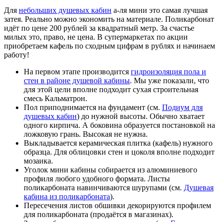
Для
небольших душевых кабин
а-ля мини это самая лучшая
затея. Реально можно экономить на материале. Поликарбонат
идёт по цене 200 рублей за квадратный метр. За счастье
милых это, право, не цена. В супермаркетах по акции
приобретаем кафель по сходным цифрам в рублях и начинаем
работу!
На первом этапе производится
гидроизоляция пола и
стен в районе душевой кабины
. Мы уже показали, что
для этой цели вполне подходит сухая строительная
смесь Кальматрон.
Пол приподнимается на фундамент (см.
Подиум для
душевых кабин
) до нужной высоты. Обычно хватает
одного кирпича. А боковина образуется постановкой на
ложковую грань. Высокая не нужна.
Выкладывается керамическая плитка (кафель) нужного
образца. Для облицовки стен и цоколя вполне подходит
мозаика.
Уголок мини кабины собирается из алюминиевого
профиля любого удобного формата. Листы
поликарбоната навинчиваются шурупами (см.
Душевая
кабина из поликарбоната
).
Пересечения листов обшивки декорируются профилем
для поликарбоната (продаётся в магазинах).