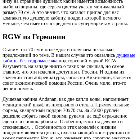
низу на страничке душевых кабин имеется возможность
выбора ширины, где серым цветом указан минимальный
размер 70 см. А это значит, что каталог припас для нас
компактную душевую кабину, поддон которой немного
меньше, чем имеются в среднем по супермаркетам страны.
RGW из Германии
Ставим эти 70 см в поле «до» и получаем несколько
предложений по теме. В нашем случае это оказались
душевые
кабины без гидромассажа
под торговой маркой RGW.
Разумеется, на западе никто о таких не слышал, но самое
главное, что эти изделия доступны в России. И одним из
значений этой аббревиатуры, согласно Википедии, является
совет экономической помощи России. Очень мило, кто-то
решил помочь.
Душевая кабина Andanan, как две капли воды, напоминает
медицинский шкаф из прозрачного стекла. Прямоугольные
формы, квадратный поддон 70х70 см. За 25000 рублей
дешевле собрать такой своими руками, да ещё ограждение
сделать из поликарбоната. Особенно, если ты девушка и
стесняешься… Особенностью этих моделей с низким
поддоном является цоколь, охватывающий конструкцию по
всему периметру. Что ж, это означает, что дорогую малютку