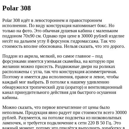
Polar 308
Polar 308 идёт в левостороннем и правостороннем
исполнении. По виду конструкция напоминает бокс. Но
только на фото. Это обычная душевая кабина с маленьким
поддоном 70х90 см. Однако при цене в 30000 рублей изделие
несёт на дальнем углу 8 форсунок гидромассажа. Так что
стоимость вполне обоснована. Нельзя сказать, что это дорого.
Поддон из акрила, мелкий, но самое главное – под
форсунками имеется узенькая скамейка, на которую при
желании можно присесть. Раздвижные двери на роликах
расположены с угла, так что конструкция асимметричная.
Поэтому и имеется два исполнения, правое и левое, чтобы
каждый мог выбрать. В потолке к нашему удивлению
обнаружился тропический душ (аэратор) и вентиляционный
канал принудительного действия для быстрого осушения
кабины.
Можно сказать, что первое впечатление от цены было
неполным. Продукция явно радует при стоимости всего 30000
рублей. Разумеется, на потолке подсветка из низковольтных
лампочек, и требуется подключение к сети 220 В 50 Гц. Это
важный момент, потому что придётся выполнить доработку в