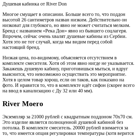
Душевая кабинка от River Don
Многое смущает в описании. Больше всего то, что поддон
высотой 26 сантиметров назван низким. Действительно он
низковат для глубокого, но явно не может считаться мелким.
Бренд с названием «Река Дон» явно из бывшего соцлагеря.
Впрочем, сейчас очень хвалят душевые кабины из Сербии.
Хотя это не тот случай, когда мы видим перед собой
настоящий бренд.
Низкая цена, по-видимому, объясняется отсутствием в
комплекте смесителя. Хотя об этом явно нигде не указывается.
Закажешь душевую кабину, приготовишься мыться, и вдруг
выяснится, что невозможно осуществить это мероприятие.
Хотя в целом товар хорош, если он таков, как показано на
фото. И нравится то, что в комплекте идёт сифон (скорее всего
на ввод в канализацию с Ду 32 или 40 мм).
River Moero
Экземпляр за 21000 рублей с квадратным поддоном 70х70 см.
Это изделие является полноценной душевой кабиной без
потолка. В комплекте смеситель. 20000 рублей взимается за
то, что имеется опция регулировки температуры (хотя верится