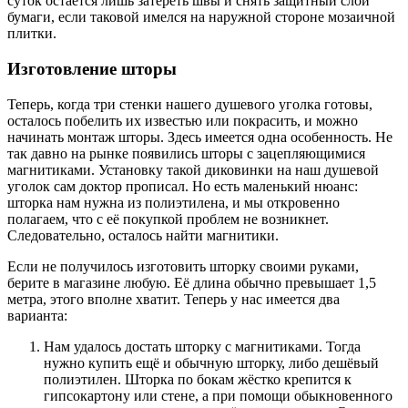
суток остаётся лишь затереть швы и снять защитный слой
бумаги, если таковой имелся на наружной стороне мозаичной
плитки.
Изготовление шторы
Теперь, когда три стенки нашего душевого уголка готовы,
осталось побелить их известью или покрасить, и можно
начинать монтаж шторы. Здесь имеется одна особенность. Не
так давно на рынке появились шторы с зацепляющимися
магнитиками. Установку такой диковинки на наш душевой
уголок сам доктор прописал. Но есть маленький нюанс:
шторка нам нужна из полиэтилена, и мы откровенно
полагаем, что с её покупкой проблем не возникнет.
Следовательно, осталось найти магнитики.
Если не получилось изготовить шторку своими руками,
берите в магазине любую. Её длина обычно превышает 1,5
метра, этого вполне хватит. Теперь у нас имеется два
варианта:
Нам удалось достать шторку с магнитиками. Тогда
нужно купить ещё и обычную шторку, либо дешёвый
полиэтилен. Шторка по бокам жёстко крепится к
гипсокартону или стене, а при помощи обыкновенного