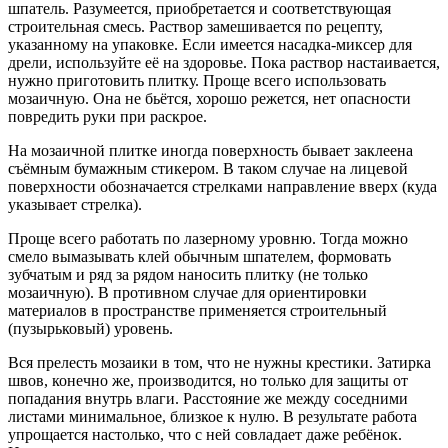
шпатель. Разумеется, приобретается и соответствующая
строительная смесь. Раствор замешивается по рецепту,
указанному на упаковке. Если имеется насадка-миксер для
дрели, используйте её на здоровье. Пока раствор настаивается,
нужно приготовить плитку. Проще всего использовать
мозаичную. Она не бьётся, хорошо режется, нет опасности
повредить руки при раскрое.
На мозаичной плитке иногда поверхность бывает заклеена
съёмным бумажным стикером. В таком случае на лицевой
поверхности обозначается стрелками направление вверх (куда
указывает стрелка).
Проще всего работать по лазерному уровню. Тогда можно
смело вымазывать клей обычным шпателем, формовать
зубчатым и ряд за рядом наносить плитку (не только
мозаичную). В противном случае для ориентировки
материалов в пространстве применяется строительный
(пузырьковый) уровень.
Вся прелесть мозаики в том, что не нужны крестики. Затирка
швов, конечно же, производится, но только для защиты от
попадания внутрь влаги. Расстояние же между соседними
листами минимальное, близкое к нулю. В результате работа
упрощается настолько, что с ней совладает даже ребёнок.