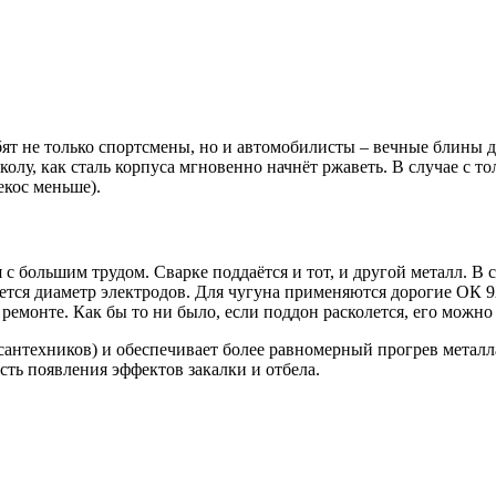
юбят не только спортсмены, но и автомобилисты – вечные блины
колу, как сталь корпуса мгновенно начнёт ржаветь. В случае с 
кос меньше).
с большим трудом. Сварке поддаётся и тот, и другой металл. В 
ется диаметр электродов. Для чугуна применяются дорогие ОК 92
емонте. Как бы то ни было, если поддон расколется, его можно 
 сантехников) и обеспечивает более равномерный прогрев метал
ть появления эффектов закалки и отбела.