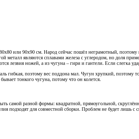
 80х80 или 90х90 см. Народ сейчас пошёл неграмотный, поэтому
угой металл являются сплавами железа с углеродом, но доля прим
аются лезвия ножей, а из чугуна – гири и гантели. Если слегка у
таль гибкая, поэтому вес поддона мал. Чугун хрупкий, поэтому 
 бывает тонкого чугуна, потому что он колется.
ыть самой разной формы: квадратной, прямоугольной, скруглён
елия подходят для совместной сборки. Проблем не будет лишь с 