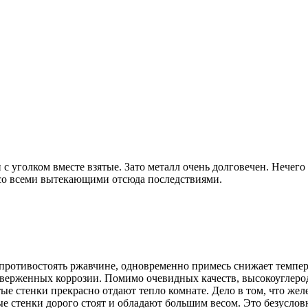
уголком вместе взятые. Зато металл очень долговечен. Нечего и 
 со всеми вытекающими отсюда последствиями.
 противостоять ржавчине, одновременно примесь снижает темпер
одверженных коррозии. Помимо очевидных качеств, высокоуглер
 стенки прекрасно отдают тепло комнате. Дело в том, что желе
ые стенки дорого стоят и обладают большим весом. Это безусло