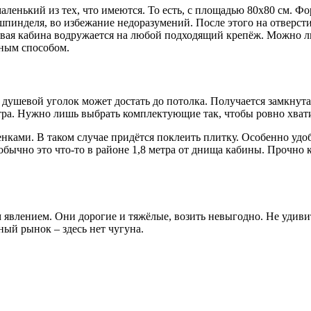
ленький из тех, что имеются. То есть, с площадью 80х80 см. Фор
пинделя, во избежание недоразумений. После этого на отверстия
евая кабина водружается на любой подходящий крепёж. Можно л
дным способом.
душевой уголок может достать до потолка. Получается замкнута
етра. Нужно лишь выбрать комплектующие так, чтобы ровно хват
ками. В таком случае придётся поклеить плитку. Особенно удобн
обычно это что-то в районе 1,8 метра от днища кабины. Прочно
 явлением. Они дорогие и тяжёлые, возить невыгодно. Не удивит
ый рынок – здесь нет чугуна.