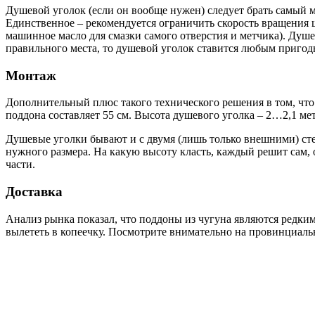
Душевой уголок (если он вообще нужен) следует брать самый ма
Единственное – рекомендуется ограничить скорость вращения ш
машинное масло для смазки самого отверстия и метчика). Душ
правильного места, то душевой уголок ставится любым приго
Монтаж
Дополнительный плюс такого технического решения в том, что 
поддона составляет 55 см. Высота душевого уголка – 2…2,1 м
Душевые уголки бывают и с двумя (лишь только внешними) стен
нужного размера. На какую высоту класть, каждый решит сам, 
части.
Доставка
Анализ рынка показал, что поддоны из чугуна являются редким
вылететь в копеечку. Посмотрите внимательно на провинциальн