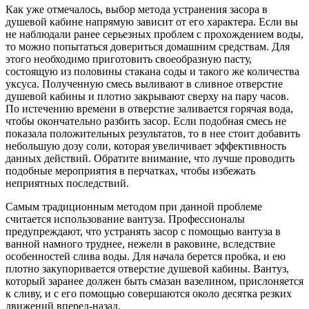
Как уже отмечалось, выбор метода устранения засора в
душевой кабине напрямую зависит от его характера. Если вы
не наблюдали ранее серьезных проблем с прохождением воды,
то можно попытаться довериться домашним средствам. Для
этого необходимо приготовить своеобразную пасту,
состоящую из половины стакана соды и такого же количества
уксуса. Полученную смесь выливают в сливное отверстие
душевой кабины и плотно закрывают сверху на пару часов.
По истечению времени в отверстие заливается горячая вода,
чтобы окончательно разбить засор. Если подобная смесь не
показала положительных результатов, то в нее стоит добавить
небольшую дозу соли, которая увеличивает эффективность
данных действий. Обратите внимание, что лучше проводить
подобные мероприятия в перчатках, чтобы избежать
неприятных последствий.
Самым традиционным методом при данной проблеме
считается использование вантуза. Профессионалы
предупреждают, что устранять засор с помощью вантуза в
ванной намного труднее, нежели в раковине, вследствие
особенностей слива воды. Для начала берется пробка, и ею
плотно закупоривается отверстие душевой кабины. Вантуз,
который заранее должен быть смазан вазелином, прислоняется
к сливу, и с его помощью совершаются около десятка резких
движений вперед-назад.