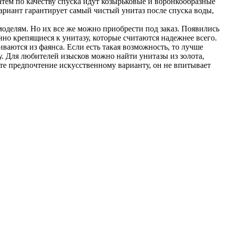
тем по качеству спуска идут козырьковые и воронкообразные
вариант гарантирует самый чистый унитаз после спуска воды,
моделям. Но их все же можно приобрести под заказ. Появились
но крепящиеся к унитазу, которые считаются надежнее всего.
ваются из фаянса. Если есть такая возможность, то лучше
. Для любителей изысков можно найти унитазы из золота,
те предпочтение искусственному варианту, он не впитывает