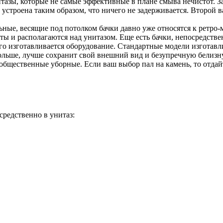
азы, которые не самые эффективные в плане смыва нечистот. За
устроена таким образом, что ничего не задерживается. Второй 
ные, весящие под потолком бачки давно уже относятся к ретро-
ы и располагаются над унитазом. Еще есть бачки, непосредствен
о изготавливается оборудование. Стандартные модели изготавли
ольше, лучше сохранит свой внешний вид и безупречную белизну
 общественные уборные. Если ваш выбор пал на камень, то отдай
средственно в унитаз: