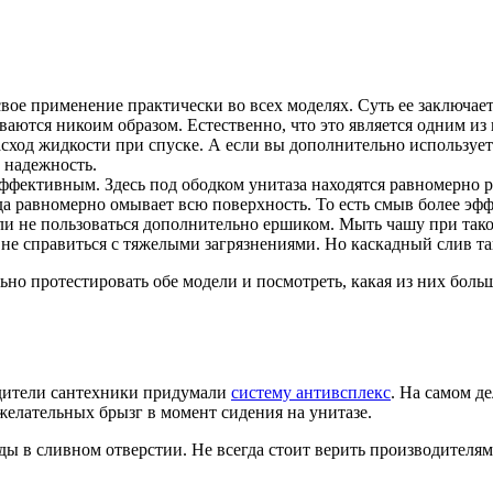
вое применение практически во всех моделях. Суть ее заключаетс
аются никоим образом. Естественно, что это является одним из г
ход жидкости при спуске. А если вы дополнительно используете
 надежность.
эффективным. Здесь под ободком унитаза находятся равномерно р
ода равномерно омывает всю поверхность. То есть смыв более э
ли не пользоваться дополнительно ершиком. Мыть чашу при такой
а не справиться с тяжелыми загрязнениями. Но каскадный слив та
ьно протестировать обе модели и посмотреть, какая из них боль
дители сантехники придумали
систему антивсплекс
. На самом де
желательных брызг в момент сидения на унитазе.
ды в сливном отверстии. Не всегда стоит верить производителям