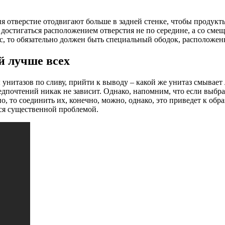
я отверстие отодвигают больше в задней стенке, чтобы продукт
 достигаться расположением отверстия не по середине, а со сме
кс, то обязательно должен быть специальный ободок, расположен
й лучше всех
унитазов по сливу, прийти к выводу – какой же унитаз смывает 
едпочтений никак не зависит. Однако, напомним, что если выбра
, то соединить их, конечно, можно, однако, это приведет к обр
ся существенной проблемой.