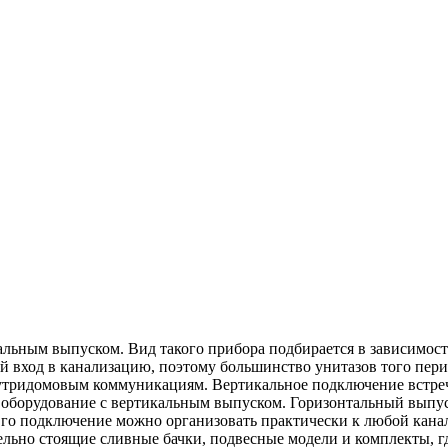
альным выпуском. Вид такого прибора подбирается в зависимос
й вход в канализацию, поэтому большинство унитазов того пери
нутридомовым коммуникациям. Вертикальное подключение встреча
ть оборудование с вертикальным выпуском. Горизонтальный выпус
. Его подключение можно организовать практически к любой кан
но стоящие сливные бачки, подвесные модели и комплекты, где 