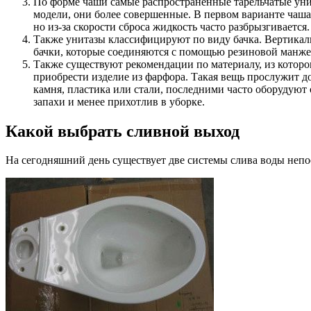
По форме чаши самые распространенные тарельчатые унит
модели, они более совершенные. В первом варианте чаша 
но из-за скорости сброса жидкость часто разбрызгивается.
Также унитазы классифицируют по виду бачка. Вертикаль
бачки, которые соединяются с помощью резиновой манжет
Также существуют рекомендации по материалу, из которог
приобрести изделие из фарфора. Такая вещь прослужит д
камня, пластика или стали, последними часто оборудуют
запахи и менее прихотлив в уборке.
Какой выбрать сливной выход
На сегодняшний день существует две системы слива воды непо