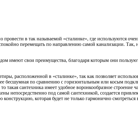
о провести в так называемой «сталинке», где используются оче
спокойно перемещать по направлению самой канализации. Так, 
дом имеют свои преимущества, благодаря которым они пользуют
ртиры, расположенной в «сталинке», так как позволяет исполь
лее бесшумная по сравнению с горизонтальным или косым подк
 то такая сантехника имеет удобное воронкообразное строение ч
жены непосредственно под самой сантехникой, создается привле
 конструкцию, которая будет не только гармонично смотреться 