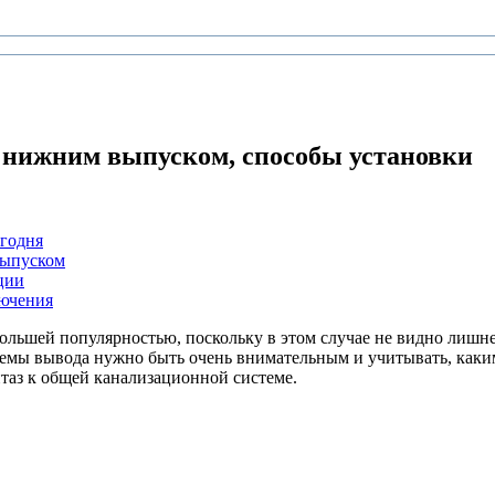
с нижним выпуском, способы установки
егодня
выпуском
ции
лючения
ольшей популярностью, поскольку в этом случае не видно лишней
темы вывода нужно быть очень внимательным и учитывать, как
таз к общей канализационной системе.