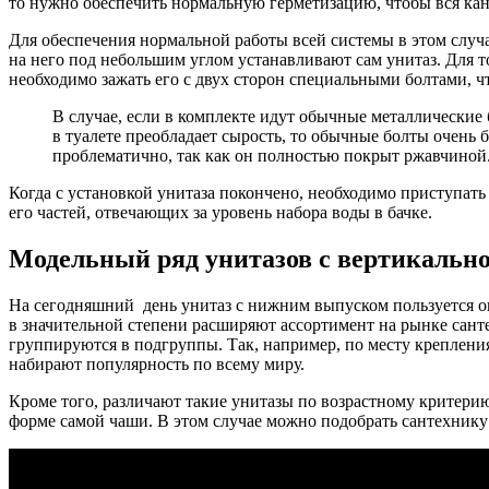
то нужно обеспечить нормальную герметизацию, чтобы вся кана
Для обеспечения нормальной работы всей системы в этом случ
на него под небольшим углом устанавливают сам унитаз. Для т
необходимо зажать его с двух сторон специальными болтами, чт
В случае, если в комплекте идут обычные металлические
в туалете преобладает сырость, то обычные болты очень 
проблематично, так как он полностью покрыт ржавчиной
Когда с установкой унитаза покончено, необходимо приступать
его частей, отвечающих за уровень набора воды в бачке.
Модельный ряд унитазов с вертикальн
На сегодняшний день унитаз с нижним выпуском пользуется о
в значительной степени расширяют ассортимент на рынке сант
группируются в подгруппы. Так, например, по месту креплени
набирают популярность по всему миру.
Кроме того, различают такие унитазы по возрастному критерию
форме самой чаши. В этом случае можно подобрать сантехнику