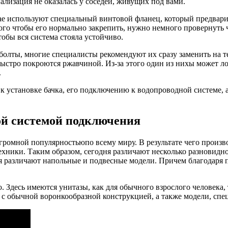
лизация не оказалась у соседей, живущих под вами.
ае используют специальный винтовой фланец, который предварит
ого чтобы его нормально закрепить, нужно немного провернуть 
обы вся система стояла устойчиво.
 болты, многие специалисты рекомендуют их сразу заменить на т
быстро покроются ржавчиной. Из-за этого один из нихы может ло
.
 к установке бачка, его подключению к водопроводной системе, 
ой системой подключения
громной популярностьюпо всему миру. В результате чего произв
ехники. Таким образом, сегодня различают несколько разновидн
я различают напольные и подвесные модели. Причем благодаря 
. Здесь имеются унитазы, как для обычного взрослого человека,
 с обычной воронкообразной конструкцией, а также модели, спе