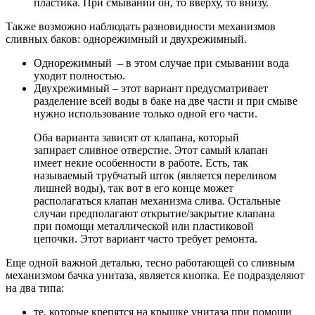
пластика. При смывании он, то вверху, то внизу.
Также возможно наблюдать разновидности механизмов
сливных баков: однорежимный и двухрежимный.
Однорежимный – в этом случае при смывании вода
уходит полностью.
Двухрежимный – этот вариант предусматривает
разделение всей воды в баке на две части и при смыве
нужно использование только одной его части.
Оба варианта зависят от клапана, который
запирает сливное отверстие. Этот самый клапан
имеет некие особенности в работе. Есть, так
называемый трубчатый шток (является переливом
лишней воды), так вот в его конце может
располагаться клапан механизма слива. Остальные
случаи предполагают открытие/закрытие клапана
при помощи металлической или пластиковой
цепочки. Этот вариант часто требует ремонта.
Еще одной важной деталью, тесно работающей со сливным
механизмом бачка унитаза, является кнопка. Ее подразделяют
на два типа:
те, которые крепятся на крышке унитаза при помощи