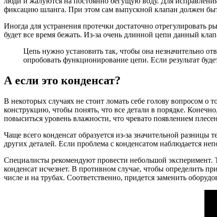
люди и жалуются на постоянно бегущую воду. Для исправлени
фиксацию шланга. При этом сам выпускной клапан должен быть
Иногда для устранения протечки достаточно отрегулировать рыч
будет все время бежать. Из-за очень длинной цепи данный кла
Цепь нужно установить так, чтобы она незначительно от
опробовать функционирование цепи. Если результат буд
А если это конденсат?
В некоторых случаях не стоит ломать себе голову вопросом о т
конструкцию, чтобы понять, что все детали в порядке. Конечно
повыситься уровень влажности, что чревато появлением плесен
Чаще всего конденсат образуется из-за значительной разницы 
других деталей. Если проблема с конденсатом наблюдается непо
Специалисты рекомендуют провести небольшой эксперимент. Так,
конденсат исчезнет. В противном случае, чтобы определить пр
числе и на трубах. Соответственно, придется заменить оборудо