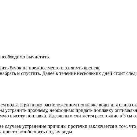
, необходимо вычистить.
вить бачок на прежнее место и затянуть крепеж.
набрать и спустить. Далее в течение нескольких дней стоит сле
внем воды. При низко расположенном поплавке воды для слива ок
 устранить проблему, необходимо придать поплавку оптимальное
имую высоту поплавка. Идеальным считается расстояние в 3 см о
ве случаев устранение причины протечки заключается в том, чт
я просто возобновить подачу воды.