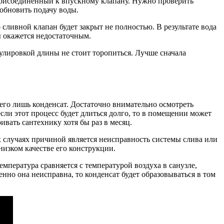
присоединенный к впускному клапану. Нужно проверить
обновить подачу воды.
 сливной клапан будет закрыт не полностью. В результате вода
ы окажется недостаточным.
гулировкой длины не стоит торопиться. Лучше сначала
всего лишь конденсат. Достаточно внимательно осмотреть
если этот процесс будет длиться долго, то в помещении может
вать сантехнику хотя бы раз в месяц.
х случаях причиной является неисправность системы слива или
низком качестве его конструкции.
емпература сравняется с температурой воздуха в санузле,
нно она неисправна, то конденсат будет образовываться в том