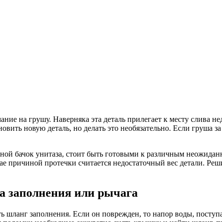
мание на грушу. Наверняка эта деталь прилегает к месту слива н
овить новую деталь, но делать это необязательно. Если груша з
вной бачок унитаза, стоит быть готовыми к различным неожида
чае причиной протечки считается недостаточный вес детали. Реш
а заполнения или рычага
ть шланг заполнения. Если он поврежден, то напор воды, поступ