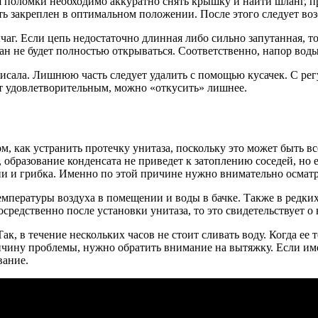
я поломки необходимо аккуратно снять крышку и найти шланг, 
 закреплен в оптимальном положении. После этого следует воз
аг. Если цепь недостаточно длинная либо сильно запутанная, то
пан не будет полностью открываться. Соответственно, напор вод
висала. Лишнюю часть следует удалить с помощью кусачек. С ре
ет удовлетворительным, можно «откусить» лишнее.
ом, как устранить протечку унитаза, поскольку это может быть 
, образование конденсата не приведет к затоплению соседей, но 
и и грибка. Именно по этой причине нужно внимательно осматри
температуры воздуха в помещении и воды в бачке. Также в редки
средственно после установки унитаза, то это свидетельствует о 
 в течение нескольких часов не стоит сливать воду. Когда ее т
ичину проблемы, нужно обратить внимание на вытяжку. Если име
вание.