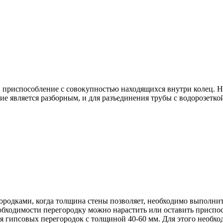
й приспособление с совокупностью находящихся внутри колец. На
е является разборным, и для разъединения трубы с водорозетко
родками, когда толщина стены позволяет, необходимо выполнить
еобходимости перегородку можно нарастить или оставить присп
ля гипсовых перегородок с толщиной 40-60 мм. Для этого необх