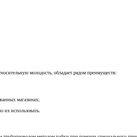
тносительную молодость, обладает рядом преимуществ:
ованных магазинах;
о их использовать.
щим трубопроводом методом пайки при помощи специального пр