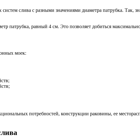
истем слива с разными значениями диаметра патрубка. Так, зна
тр патрубка, равный 4 см. Это позволяет добиться максимально
онных моек:
ств;
йств;
кциональных потребностей, конструкции раковины, ее местора
слива