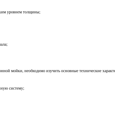
оким уровнем толщины;
ала;
онной мойки, необходимо изучить основные технические характ
нную систему;