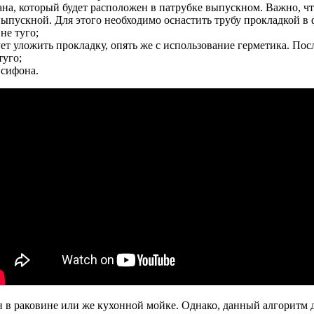
на, который будет расположен в патрубке выпускном. Важно, ч
ыпускной. Для этого необходимо оснастить трубу прокладкой в 
не туго;
ует уложить прокладку, опять же с использование герметика. По
туго;
 сифона.
н в раковине или же кухонной мойке. Однако, данный алгоритм 