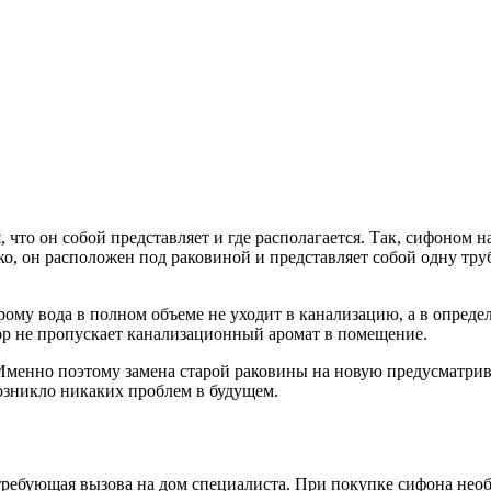
 что он собой представляет и где располагается. Так, сифоном н
о, он расположен под раковиной и представляет собой одну тру
рому вода в полном объеме не уходит в канализацию, а в определ
ор не пропускает канализационный аромат в помещение.
енно поэтому замена старой раковины на новую предусматривает
возникло никаких проблем в будущем.
 требующая вызова на дом специалиста. При покупке сифона нео