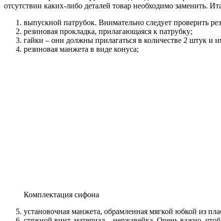
отсутствии каких-либо деталей товар необходимо заменить. Ита
выпускной патрубок. Внимательно следует проверить рез
резиновая прокладка, прилагающаяся к патрубку;
гайки – они должны прилагаться в количестве 2 штук и и
резиновая манжета в виде конуса;
Комплектация сифона
установочная манжета, обрамленная мягкой юбкой из пла
стяжной винт, материал – нержавейка. Очень важно, что