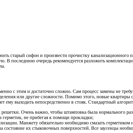
ить старый сифон и произвести прочистку канализационного пат
тую. В последнюю очередь рекомендуется разложить комплектац
ла.
менно с этим и достаточно сложно. Сам процесс замены не требу
отделения или другие сложности. Помимо этого, новые квартиры с
яет ему выходить непосредственно в стояк. Стандартный алгори
й решетки. Очень важно, чтобы штамповка была нормального раз
 герметик, не прибегая к помощи прокладки;
изации. Манжету обязательно необходимо смазать герметиком и 
на состояние их стыковочных поверхностей. Все заусенцы необх