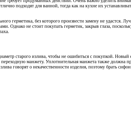
вине требует продуманных действий. Очень важно уделить вним
лично подходят для ванной, тогда как на кухне их устанавлива
ного герметика, без которого произвести замену не удастся. Лу
ами. Однако не стоит покупать герметик, закрыв глаза, поскол
паха.
иаметр старого излива, чтобы не ошибиться с покупкой. Новый 
переходную манжету. Уплотнительная манжета также должна при
злива говорят о некачественности изделия, поэтому брать сифон