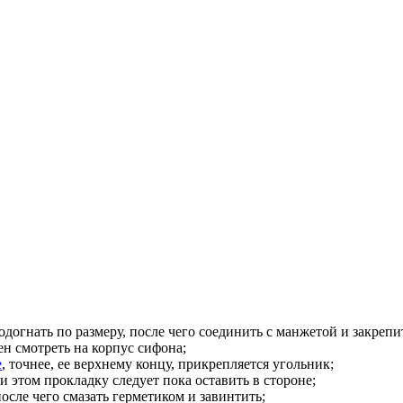
одогнать по размеру, после чего соединить с манжетой и закре
н смотреть на корпус сифона;
е
, точнее, ее верхнему концу, прикрепляется угольник;
и этом прокладку следует пока оставить в стороне;
осле чего смазать герметиком и завинтить;