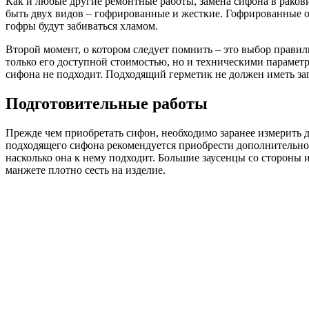
Как и любые другие ремонтные работы, замена сифона в рако
быть двух видов – гофрированные и жесткие. Гофрированные от
гофры будут забиваться хламом.
Второй момент, о котором следует помнить – это выбор правиль
только его доступной стоимостью, но и техническими параметр
сифона не подходит. Подходящий герметик не должен иметь за
Подготовительные работы
Прежде чем приобретать сифон, необходимо заранее измерить д
подходящего сифона рекомендуется приобрести дополнительно 
насколько она к нему подходит. Большие заусенцы со стороны и
манжете плотно сесть на изделие.