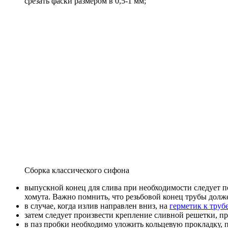
срезать фаски размером в 0,5-1 мм;
Сборка классического сифона
выпускной конец для слива при необходимости следует п
хомута. Важно помнить, что резьбовой конец трубы долже
в случае, когда излив направлен вниз, на
герметик к труб
затем следует произвести крепление сливной решетки, пр
в паз пробки необходимо уложить кольцевую прокладку, п