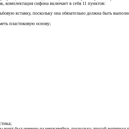
к, комплектация сифона включает в себя 11 пунктов:
ьбовую вставку, поскольку она обязательно должна быть выполне
меть пластиковую основу;
стика;
бы винт был именно из нержавейки, поскольку другой материал п