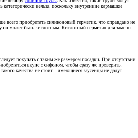
ание выбору
сливной трубы
. Как известно, такие трубы могут
ть категорически нельзя, поскольку внутренние кармашки
чше всего приобретать силиконовый герметик, что оправдано не
ьку он может быть кислотным. Кислотный герметик для замены
следует покупать с таким же размером посадки. При отсутствии
обретаться вкупе с сифоном, чтобы сразу же проверить,
 такого качества не стоит – имеющиеся заусенцы не дадут