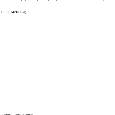
на из металла;
ридет в негодность;