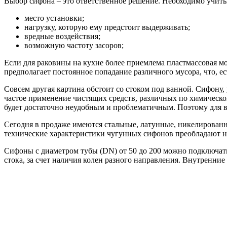
Выбор сифона – это ответственное решение. Необходимо учиты
место установки;
нагрузку, которую ему предстоит выдерживать;
вредные воздействия;
возможную частоту засоров;
Если для раковины на кухне более приемлема пластмассовая мо
предполагает постоянное попадание различного мусора, что, ес
Совсем другая картина обстоит со стоком под ванной. Сифону,
частое применение чистящих средств, различных по химическому
будет достаточно неудобным и проблематичным. Поэтому для в
Сегодня в продаже имеются стальные, латунные, никелированны
технические характеристики чугунных сифонов преобладают на
Сифоны с диаметром тубы (DN) от 50 до 200 можно подключать
стока, за счет наличия колен разного направления. Внутренн