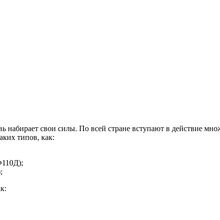
 набирает свои силы. По всей стране вступают в действие множ
ких типов, как:
Ф110Д);
;
к: