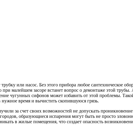
т трубку или насос. Без этого прибора любое сантехническое об
о при малейшем засоре встанет вопрос о демонтаже этой трубы. А
ение чугунных сифонов может избавить от этой проблемы. Тако
в нужное время и вычистить скопившуюся грязь.
лучили за счет своих возможностей не допускать проникновение
 городов, образующиеся испарения могут быть не просто зловон
оникать в жилые помещения, что создает опасность возникновени