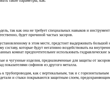
вать такие параметры, как:
дель, так как она не требует специальных навыков и инструмент
тественно, будет причиной частых засоров.
 установленному в этом месте, предстоит выдерживать большой н
 составу, которые будут негативно воздействовать на внутренне
анных комнат предпочтительнее использовать гидравлические за
е и чугунные изделия, предназначенные для защиты от засоров 
д показателями сифонов из другого металла.
 к трубопроводам, как с вертикальным, так и с горизонтальным
ие детали и стыки покрываются защитным слоем, предохраняющим