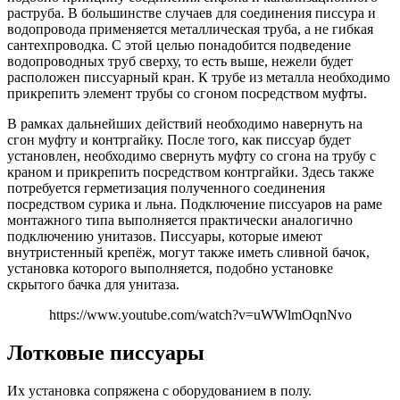
раструба. В большинстве случаев для соединения писсура и
водопровода применяется металлическая труба, а не гибкая
сантехпроводка. С этой целью понадобится подведение
водопроводных труб сверху, то есть выше, нежели будет
расположен писсуарный кран. К трубе из металла необходимо
прикрепить элемент трубы со сгоном посредством муфты.
В рамках дальнейших действий необходимо навернуть на
сгон муфту и контргайку. После того, как писсуар будет
установлен, необходимо свернуть муфту со сгона на трубу с
краном и прикрепить посредством контргайки. Здесь также
потребуется герметизация полученного соединения
посредством сурика и льна. Подключение писсуаров на раме
монтажного типа выполняется практически аналогично
подключению унитазов. Писсуары, которые имеют
внутристенный крепёж, могут также иметь сливной бачок,
установка которого выполняется, подобно установке
скрытого бачка для унитаза.
https://www.youtube.com/watch?v=uWWlmOqnNvo
Лотковые писсуары
Их установка сопряжена с оборудованием в полу.