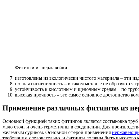
Фитинги из нержавейки
изготовлены из экологически чистого материала – эти и
полная гигиеничность – в таком металле не образуются 
устойчивость к кислотным и щелочным средам – по труб
высокая прочность – это самое основное достоинство к
Применение различных фитингов из н
Основной функцией таких фитингов является состыковка труб 
мало стоят и очень герметичны в соединении. Для производств
железным суриком. Основной сферой применения
нержавеющих
требования, следовательно, и фитинги должны быть высокого к