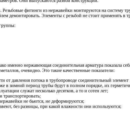
аметров. Они выпускаются разной конструкции.
 Резьбовые фитинги из нержавейки монтируются на систему тру
лем демонтировать. Элементы с резьбой не стоит применять в т
 группы:
нако именно нержавеющая соединительная арматура показала се
металлов, очевидно. Это такие качественные показатели:
ти от давления потока в трубопроводе соединительный элемент 
же в зимний период трубы будут в полном порядке, их герметич
уатации служат несколько десятков, а то и сотен лет;
 и транспортировать;
ержавейки не бьются, не деформируются;
авеют, без разницы, при какой влажности они используются;