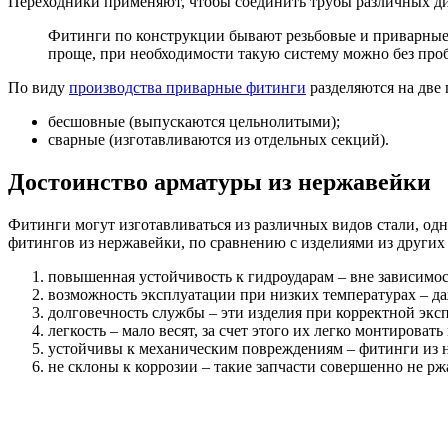
Переходники применяют, чтобы соединить трубы различных ди
Фитинги по конструкции бывают резьбовые и приварные.
проще, при необходимости такую систему можно без проб
По виду
производства приварные фитинги
разделяются на две
бесшовные (выпускаются цельнолитыми);
сварные (изготавливаются из отдельных секций).
Достоинство арматуры из нержавейки
Фитинги могут изготавливаться из различных видов стали, од
фитингов из нержавейки, по сравнению с изделиями из других 
повышенная устойчивость к гидроударам – вне зависимос
возможность эксплуатации при низких температурах – да
долговечность службы – эти изделия при корректной экспл
легкость – мало весят, за счет этого их легко монтировать
устойчивы к механическим повреждениям – фитинги из н
не склоны к коррозии – такие запчасти совершенно не рж