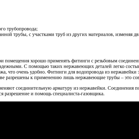
ого трубопровода;
нной трубы, с участками труб из других материалов, изменяя д
ри помещения хорошо применять фитинги с резьбовым соединен
адежными. С помощью таких нержавеющих деталей легко состыко
жа, что очень удобно. Фитинги для водопровода из нержавейки 
тве разрешены к применению лишь нержавеющие трубы – это сов
именяют соединительную арматуру из нержавейки. Соединения п
тся разрешение и помощь специалиста-газовщика.