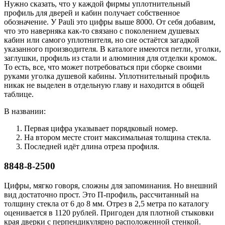
Нужно сказать, что у каждой фирмы уплотнительный
профиль для дверей и кабин получает собственное
обозначение. У Pauli это цифры выше 8000. От себя добавим,
что это наверняка как-то связано с поколением душевых
кабин или самого уплотнителя, но сие остаётся загадкой
указанного производителя. В каталоге имеются петли, уголки,
заглушки, профиль из стали и алюминия для отделки кромок.
То есть, все, что может потребоваться при сборке своими
руками уголка душевой кабины. Уплотнительный профиль
никак не выделен в отдельную главу и находится в общей
таблице.
В названии:
Первая цифра указывает порядковый номер.
На втором месте стоит максимальная толщина стекла.
Последней идёт длина отреза профиля.
8848-8-2500
Цифры, мягко говоря, сложны для запоминания. Но внешний
вид достаточно прост. Это П-профиль, рассчитанный на
толщину стекла от 6 до 8 мм. Отрез в 2,5 метра по каталогу
оценивается в 1120 рублей. Пригоден для плотной стыковки
края дверки с перпендикулярно расположенной стенкой.