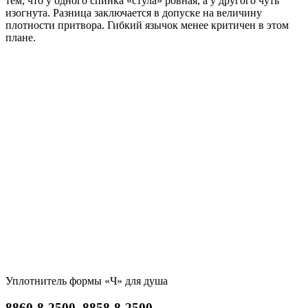
тем, что у одного спинка «стула» ровная, а у другого чуть
изогнута. Разница заключается в допуске на величину
плотности притвора. Гибкий язычок менее критичен в этом
плане.
Уплотнитель формы «Ч» для душа
8860-8-2500, 8858-8-2500