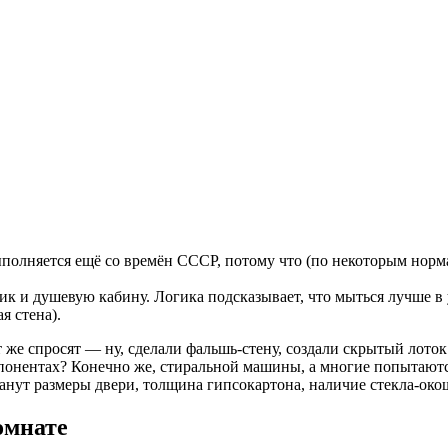
ыполняется ещё со времён СССР, потому что (по некоторым норм
 и душевую кабину. Логика подсказывает, что мыться лучше в у
я стена).
т же спросят — ну, сделали фальшь-стену, создали скрытый лоток
понентах? Конечно же, стиральной машины, а многие попытаются
анут размеры двери, толщина гипсокартона, наличие стекла-око
омнате