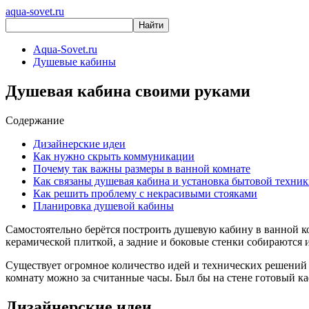
aqua-sovet.ru
Aqua-Sovet.ru
Душевые кабины
Душевая кабина своими руками
Содержание
Дизайнерские идеи
Как нужно скрыть коммуникации
Почему так важны размеры в ванной комнате
Как связаны душевая кабина и установка бытовой техни
Как решить проблему с некрасивыми стояками
Планировка душевой кабины
Самостоятельно берётся построить душевую кабину в ванной ко
керамической плиткой, а задние и боковые стенки собираются и
Существует огромное количество идей и технических решений н
комнату можно за считанные часы. Был бы на стене готовый к
Дизайнерские идеи