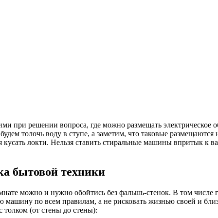
ими при решении вопроса, где можно размещать электрическое о
удем толочь воду в ступе, а заметим, что таковые размещаются не
я кусать локти. Нельзя ставить стиральные машины впритык к ва
ка бытовой техники
омнате можно и нужно обойтись без фальшь-стенок. В том числе 
ую машину по всем правилам, а не рисковать жизнью своей и бл
толком (от стены до стены):