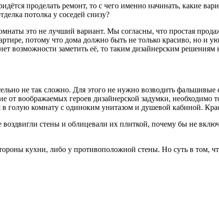
придётся проделать ремонт, то с чего именно начинать, какие вар
отделка потолка у соседей снизу?
комнаты это не лучший вариант. Мы согласны, что простая прод
вартире, потому что дома должно быть не только красиво, но и ую
 нет возможности заметить её, то таким дизайнерским решениям 
тельно не так сложно. Для этого не нужно возводить фальшивые 
чие от воображаемых героев дизайнерской задумки, необходимо то
 в голую комнату с одиноким унитазом и душевой кабиной. Крас
е воздвигли стены и облицевали их плиткой, почему бы не вклю
стороны кухни, либо у противоположной стены. Но суть в том, ч