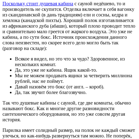
Поскольку стоит душевая кабина
с сауной недёшево, то и
производитель не скупится. Отделка включает в себя вагонку
из скандинавской (в дань традициям) ели и сосны, кедра и
хемлока (канадской пихты). Хороший полок изготавливается
из африканского дуба (абаши), который плохо проводит тепло
и сравнительно мало греется от жаркого воздуха. Это уже не
кабина, а по сути бокс. Источник происхождения данного
слова неизвестен, но скорее всего дело могло быть так
(разговор на складе):
Всякое я видел, но это что за чудо? Здоровенное, из
нескольких комнат.
Да, это уже не кабина. Ящик какой-то.
Мы не можем продавать ящики за четверить миллиона
рублей, нас не поймут.
Давай назовём это бокс (от англ. – короб).
Да, так звучит более благозвучно.
Так что душевые кабины с сауной, где две комнаты, обычно
называют бокс. Как и многие другие разновидности
сантехнического оборудования, но это уже совсем другая
история.
Парилка имеет солидный размер, на полок не каждый сможет
улечься, но как-нибудь развернуться там можно. Не поперёк,