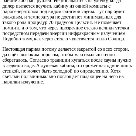
районе 200 тыс. рублей. Не попадайтесь на удочку, когда
дилер пытается всучить кабину из одной комнаты с
парогенератором под видом финской сауны. Тут пар будет
влажным, и температура не достигнет минимальных для
такого рода процедур 70 градусов Цельсия. Не помешает
помнить и о том, что через прозрачное стекло велики утечки
посредством передачи энергии инфракрасным излучением.
Подобно тому, как через стекло чувствуется тепло Солнца.
Настоящая парная потому делается закрытой со всех сторон,
да ещё с высоким порогом, чтобы максимально тепло
сберегалось. Согласно традиции купаться после сауны нужно
в ледяной воде. А душевая кабина, отгороженная одной лишь
стенкой, не может быть холодной по определению. Хотя
светлый пол минимально поглощает падающее на него из
парилки излучение.