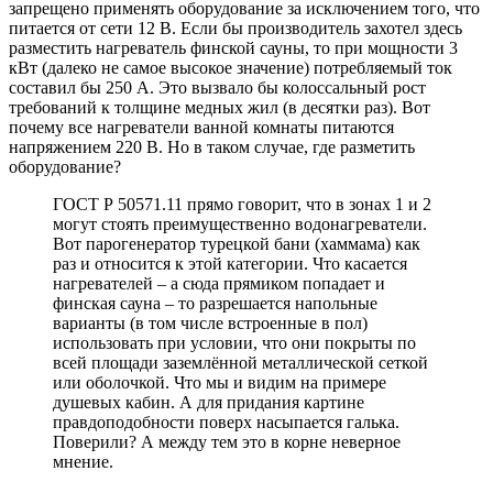
запрещено применять оборудование за исключением того, что
питается от сети 12 В. Если бы производитель захотел здесь
разместить нагреватель финской сауны, то при мощности 3
кВт (далеко не самое высокое значение) потребляемый ток
составил бы 250 А. Это вызвало бы колоссальный рост
требований к толщине медных жил (в десятки раз). Вот
почему все нагреватели ванной комнаты питаются
напряжением 220 В. Но в таком случае, где разметить
оборудование?
ГОСТ Р 50571.11 прямо говорит, что в зонах 1 и 2
могут стоять преимущественно водонагреватели.
Вот парогенератор турецкой бани (хаммама) как
раз и относится к этой категории. Что касается
нагревателей – а сюда прямиком попадает и
финская сауна – то разрешается напольные
варианты (в том числе встроенные в пол)
использовать при условии, что они покрыты по
всей площади заземлённой металлической сеткой
или оболочкой. Что мы и видим на примере
душевых кабин. А для придания картине
правдоподобности поверх насыпается галька.
Поверили? А между тем это в корне неверное
мнение.